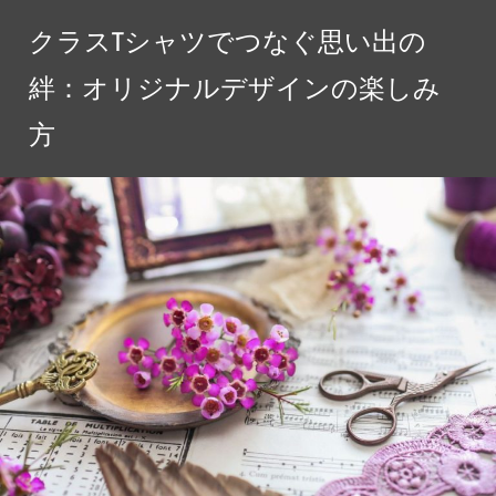
コ
クラスTシャツでつなぐ思い出の
ン
テ
絆：オリジナルデザインの楽しみ
ン
方
ツ
へ
ス
キ
ッ
プ