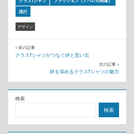
クラスTシャツ
ファッション（アパレル関連）
流行
デザイン
投
前の記事
クラスTシャツがつなぐ絆と思い出
稿
次の記事
ナ
絆を深めるクラスTシャツの魅力
ビ
ゲ
検索
ー
検索
シ
ョ